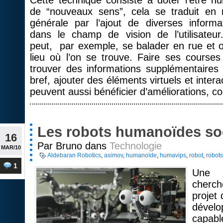
Cette technique consiste à doter l’être h
de “nouveaux sens”, cela se traduit en 
générale par l’ajout de diverses informa
dans le champ de vision de l’utilisateu
peut, par exemple, se balader en rue et ob
lieu où l’on se trouve. Faire ses course
trouver des informations supplémentaires 
bref, ajouter des éléments virtuels et interac
peuvent aussi bénéficier d’améliorations, c
Les robots humanoïdes so
16
Par Bruno dans
Technologie
MAR/10
Aldebaran Robotics
,
asimov
,
humanoïde
,
humavips
,
robot
,
robot
1
Une 
cherch
projet 
dévelo
capabl