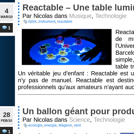
Reactable – Une table lum
4
Par Nicolas dans
Musique
,
Technologie
MAR/10
björk
,
instrument
,
reactable
1
Reacta
de mu
l’Uni
Barcelo
simple,
table 
Un véritable jeu d’enfant : Reactable est un
n’y pas de manuel. Reactable est destin
professionnels qu’aux amateurs n’ayant au
Un ballon géant pour produ
28
Par Nicolas dans
Science
,
Technologie
FEB/10
ecologie
,
energie
,
Magenn
,
vent
1