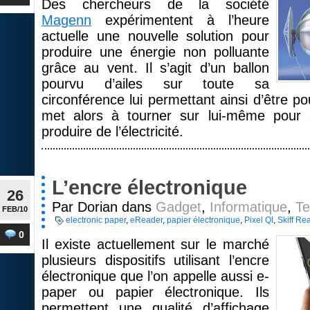
Des chercheurs de la société
Magenn
expérimentent à l’heure
actuelle une nouvelle solution pour
produire une énergie non polluante
grâce au vent. Il s’agit d’un ballon
pourvu d’ailes sur toute sa
circonférence lui permettant ainsi d’être p
met alors à tourner sur lui-même pour a
produire de l’électricité.
L’encre électronique
26
Par Dorian dans
Gadget
,
Informatique
,
Te
FEB/10
electronic paper
,
eReader
,
papier électronique
,
Pixel QI
,
Skiff Re
0
Il existe actuellement sur le marché
plusieurs dispositifs utilisant l’encre
électronique que l’on appelle aussi e-
paper ou papier électronique. Ils
permettent une qualité d’affichage