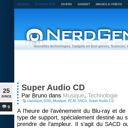
ACCUEIL
PLAN DU SITE
DIVERS
GADGET
IMAGES & VIDEOS
Nouvelles technologies, Gadgets en tous genres, Sciences,
Super Audio CD
25
Par Bruno dans
Musique
,
Technologie
JUN/11
classique
,
DSD
,
Musique
,
PCM
,
SACD
,
Super Audio CD
0
A l’heure de l’avènement du Blu-ray et d
type de support, spécialement destiné au s
prendre de l’ampleur. Il s’agit du SACD 