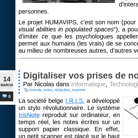
d’int
personnes.
Le projet HUMAVIPS, c’est son nom (pour 
visual abilities in populated spaces
“), a po
d’imiter ce que les psychologues appellent 
permet aux humains (les vrais) de se conc
au milieu de nombreuses autres, d’autres voi
Digitaliser vos prises de n
14
Par Nicolas dans
Informatique
,
Technolog
MAR/10
irisnote
,
notes
,
rédaction
,
scanner
0
La société belge
I.R.I.S.
a développé
un stylo révolutionnaire. Le système
IrisNote
reproduit sur ordinateur, en
temps réel, les notes écrites sur un
support papier classique. En effet,
un petit scanner est placé sur le haut