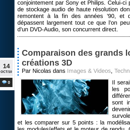
conjointement par Sony et Philips. Celui-ci
de stockage audio de haute résolution do
remontent à la fin des années ’90, et d
dépassent largement tout ce que l’on pe
d’un DVD-Audio, son concurrent direct.
Comparaison des grands lo
créations 3D
14
Par Nicolas dans
Images & Videos
,
Techn
OCT/10
Il sera
0
les po
différe
sont i
deven
survol
et les comparer sur 5 points : la modélisat
les modules/effets et le moteur de rendu