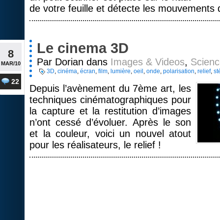
de votre feuille et détecte les mouvements d
Le cinema 3D
8
Par Dorian dans
Images & Videos
,
Scienc
MAR/10
3D
,
cinéma
,
écran
,
film
,
lumière
,
oeil
,
onde
,
polarisation
,
relief
,
st
22
Depuis l’avènement du 7ème art, les
techniques cinématographiques pour
la capture et la restitution d’images
n’ont cessé d’évoluer. Après le son
et la couleur, voici un nouvel atout
pour les réalisateurs, le relief !