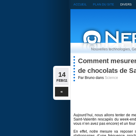
ACCUEIL
PLAN DU SITE
DIVERS
Nouvelles technologies, Ga
Comment mesurer la
de chocolats de Sa
14
Par Bruno dans
Science
FEB/11
«
Aujourd’hui, nous allons tenter de mes
Saint-Valentin rescapés du week-end
vous n’en avez pas encore) et un four
En effet, notre mesure va reposer s
stationnaires d’une fréquence pro