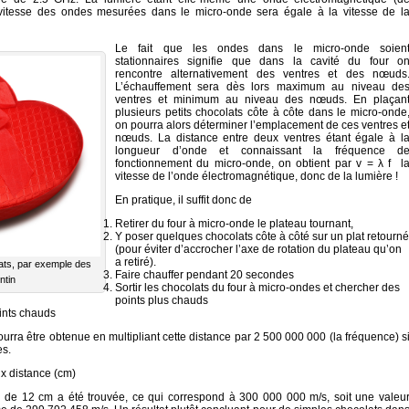
la vitesse des ondes mesurées dans le micro-onde sera égale à la vitesse de l
Le fait que les ondes dans le micro-onde soien
stationnaires signifie que dans la cavité du four o
rencontre alternativement des ventres et des nœuds
L’échauffement sera dès lors maximum au niveau de
ventres et minimum au niveau des nœuds. En plaçan
plusieurs petits chocolats côte à côte dans le micro-onde
on pourra alors déterminer l’emplacement de ces ventres e
nœuds. La distance entre deux ventres étant égale à l
longueur d’onde et connaissant la fréquence d
fonctionnement du micro-onde, on obtient par v = λ f l
vitesse de l’onde électromagnétique, donc de la lumière !
En pratique, il suffit donc de
Retirer du four à micro-onde le plateau tournant,
Y poser quelques chocolats côte à côté sur un plat retourné
(pour éviter d’accrocher l’axe de rotation du plateau qu’on
a retiré).
lats, par exemple des
Faire chauffer pendant 20 secondes
ntin
Sortir les chocolats du four à micro-ondes et chercher des
points plus chauds
oints chauds
ourra être obtenue en multipliant cette distance par 2 500 000 000 (la fréquence) s
es.
 x distance (cm)
 de 12 cm a été trouvée, ce qui correspond à 300 000 000 m/s, soit une valeu