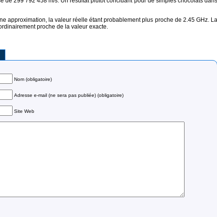
e de 299 792 458 m/s. Un résultat plutôt concluant pour de simples chocolats dan
une approximation, la valeur réelle étant probablement plus proche de 2.45 GHz. L
ordinairement proche de la valeur exacte.
Nom (obligatoire)
Adresse e-mail (ne sera pas publiée) (obligatoire)
Site Web