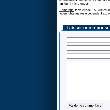
extrêmement proche de la vraie vitess
un four à micro-ondes !
Remarque
: la valeur de 2.5 GHz est 
valeur obtenue reste cependant extra
Laisser une réponse