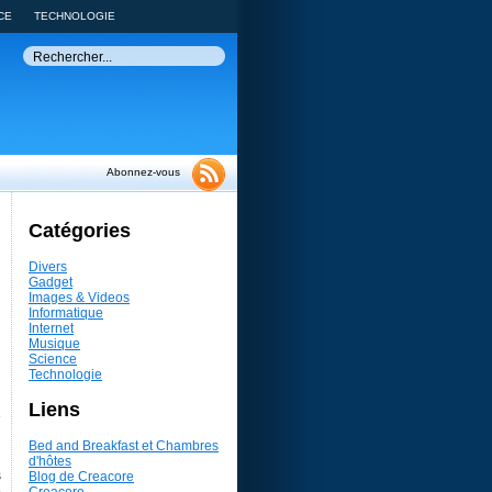
CE
TECHNOLOGIE
Abonnez-vous
Catégories
Divers
Gadget
Images & Videos
Informatique
Internet
Musique
Science
Technologie
Liens
e
i
Bed and Breakfast et Chambres
d'hôtes
s
Blog de Creacore
e
Creacore