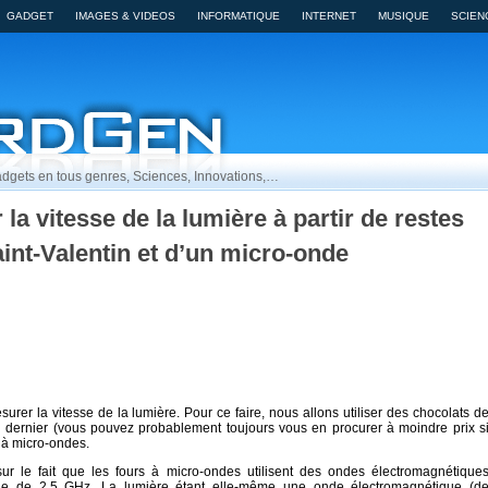
GADGET
IMAGES & VIDEOS
INFORMATIQUE
INTERNET
MUSIQUE
SCIEN
dgets en tous genres, Sciences, Innovations,…
 vitesse de la lumière à partir de restes
int-Valentin et d’un micro-onde
urer la vitesse de la lumière. Pour ce faire, nous allons utiliser des chocolats d
 dernier (vous pouvez probablement toujours vous en procurer à moindre prix s
 à micro-ondes.
ur le fait que les fours à micro-ondes utilisent des ondes électromagnétique
che de 2.5 GHz. La lumière étant elle-même une onde électromagnétique (d