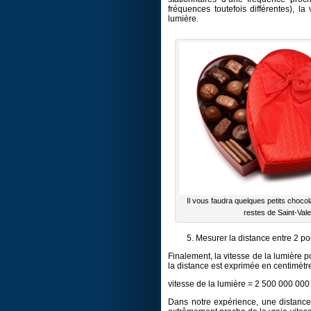
fréquences toutefois différentes), 
lumière.
Il vous faudra quelques petits choco
restes de Saint-Vale
Mesurer la distance entre 2 p
Finalement, la vitesse de la lumière p
la distance est exprimée en centimètr
vitesse de la lumière = 2 500 000 000
Dans notre expérience, une distance