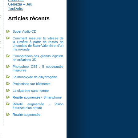
a
Genezia – Jeu
TopDefis
t
Articles récents
n
.
s
Super Audio CD
t
,
Comment mesurer la vitesse de
la lumière à partir de restes de
t
chocolats de Saint-Valentin et d'un
a
micro-onde
e
a
Comparaison des grands logiciels
de créations 3D
Photoshop CS5 : 5 nouveautés
majeures
Le monoxyde de dihydrogène
Projections sur bâtiments
La cigarette sans fumée
Réalité augmentée - Smartphone
Réalité augmentée - Vision
futuriste d'un artiste
i
Réalité augmentée
r