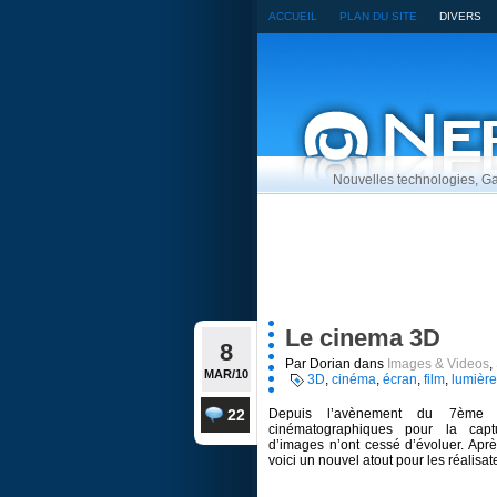
ACCUEIL
PLAN DU SITE
DIVERS
Nouvelles technologies, Ga
Le cinema 3D
8
Par Dorian dans
Images & Videos
,
MAR/10
3D
,
cinéma
,
écran
,
film
,
lumière
22
Depuis l’avènement du 7ème a
cinématographiques pour la captu
d’images n’ont cessé d’évoluer. Aprè
voici un nouvel atout pour les réalisateu