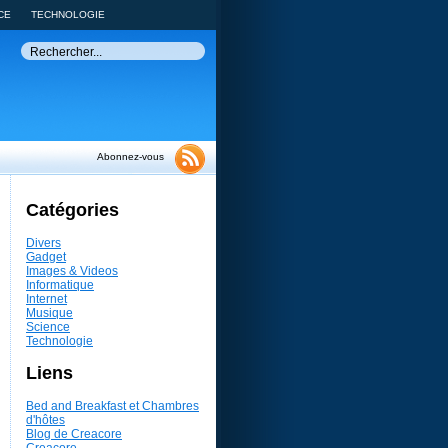
CE
TECHNOLOGIE
Abonnez-vous
Catégories
Divers
Gadget
Images & Videos
Informatique
Internet
Musique
Science
Technologie
Liens
Bed and Breakfast et Chambres
d'hôtes
Blog de Creacore
Creacore