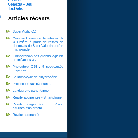
Genezia – Jeu
TopDefis
Articles récents
Super Audio CD
Comment mesurer la vitesse de
la lumière à partir de restes de
chocolats de Saint-Valentin et d'un
micro-onde
Comparaison des grands logiciels
de créations 3D
Photoshop CS5 : 5 nouveautés
majeures
Le monoxyde de dihydrogène
Projections sur bâtiments
La cigarette sans fumée
Réalité augmentée - Smartphone
Réalité augmentée - Vision
futuriste d'un artiste
Réalité augmentée