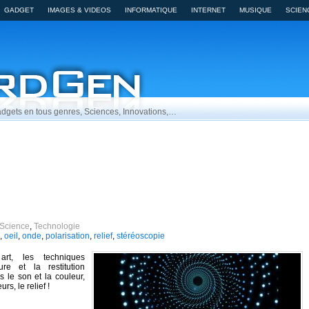
GADGET
IMAGES & VIDEOS
INFORMATIQUE
INTERNET
MUSIQUE
SCIEN
dgets en tous genres, Sciences, Innovations,…
Science
,
Technologie
,
oeil
,
onde
,
polarisation
,
relief
,
stéréoscopie
rt, les techniques
re et la restitution
s le son et la couleur,
rs, le relief !