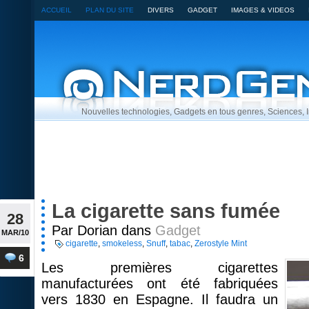
ACCUEIL
PLAN DU SITE
DIVERS
GADGET
IMAGES & VIDEOS
Nouvelles technologies, Gadgets en tous genres, Sciences,
La cigarette sans fumée
28
Par Dorian dans
Gadget
MAR/10
cigarette
,
smokeless
,
Snuff
,
tabac
,
Zerostyle Mint
6
Les premières cigarettes
manufacturées ont été fabriquées
vers 1830 en Espagne. Il faudra un