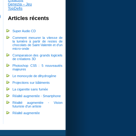
Genezia – Jeu
TopDefis
Articles récents
Super Audio CD
Comment mesurer la vitesse de
la lumière à partir de restes de
chocolats de Saint-Valentin et d'un
micro-onde
Comparaison des grands logiciels
de créations 3D
Photoshop CS5 : 5 nouveautés
majeures
Le monoxyde de dihydrogène
Projections sur bâtiments
La cigarette sans fumée
Réalité augmentée - Smartphone
Réalité augmentée - Vision
futuriste d'un artiste
Réalité augmentée