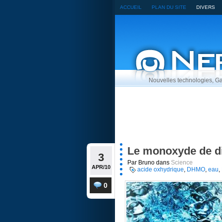
ACCUEIL
PLAN DU SITE
DIVERS
Nouvelles technologies, Ga
Le monoxyde de d
3
Par Bruno dans
Science
APR/10
acide oxhydrique
,
DHMO
,
eau
,
0