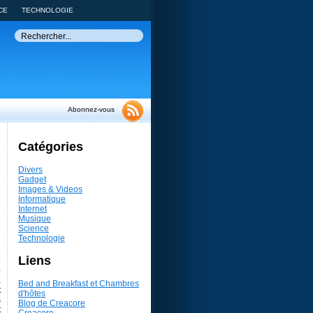
CE
TECHNOLOGIE
Abonnez-vous
Catégories
Divers
Gadget
Images & Videos
Informatique
Internet
Musique
Science
Technologie
Liens
é
e
à
Bed and Breakfast et Chambres
t
d'hôtes
s
Blog de Creacore
t
Creacore