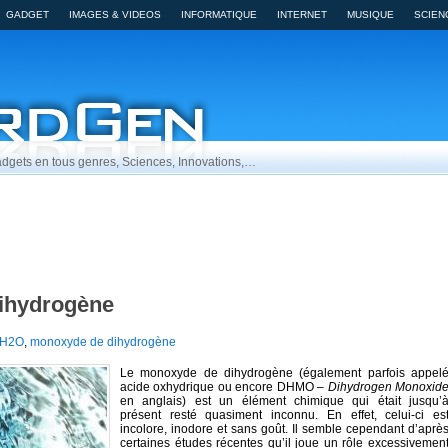
GADGET
IMAGES & VIDEOS
INFORMATIQUE
INTERNET
MUSIQUE
SCIEN
dgets en tous genres, Sciences, Innovations,…
ihydrogène
H2O
,
monoxyde de dihydrogène
Le monoxyde de dihydrogène (également parfois appel
acide oxhydrique ou encore DHMO –
Dihydrogen Monoxid
en anglais) est un élément chimique qui était jusqu’
présent resté quasiment inconnu. En effet, celui-ci es
incolore, inodore et sans goût. Il semble cependant d’aprè
certaines études récentes qu’il joue un rôle excessivemen