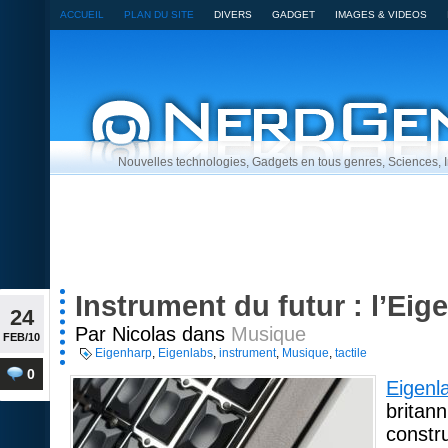
ACCUEIL
PLAN DU SITE
DIVERS
GADGET
IMAGES & VIDEOS
Nouvelles technologies, Gadgets en tous genres, Sciences,
Instrument du futur : l’Eig
24
Par Nicolas dans
Musique
FEB/10
Eigenharp
,
Eigenlabs
,
instrument
,
Musique
,
tactile
0
Eigenl
britan
constr